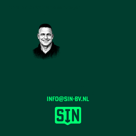
06 15 37 03 81
Offerte aanvragen
Amstelkade 110
1427 AS
Amstelhoek
info@sin-bv.nl
06 15 37 03 81
Expertises
Projecten