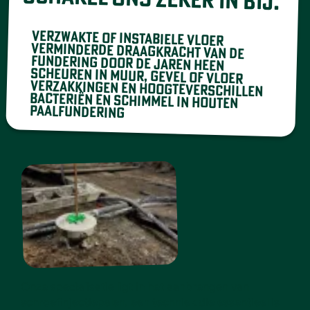
Verzwakte of instabiele vloer
Verminderde draagkracht van de
fundering door de jaren heen
Scheuren in muur, gevel of vloer
Verzakkingen en hoogteverschillen
Bacteriën en schimmel in houten
paalfundering
Onze specialisatie ligt in het aanbrengen van
schroefinjectiepalen, een techniek die essentieel is