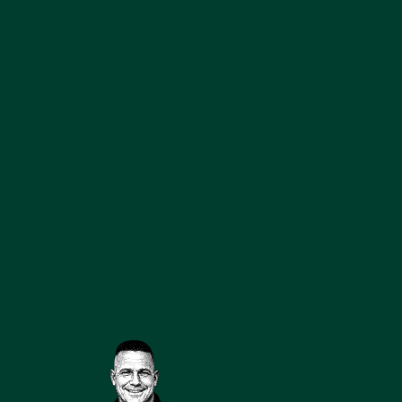
VRAGEN?
BEL OF
APP ELROY
06 15 37 03 81
Offerte aanvragen