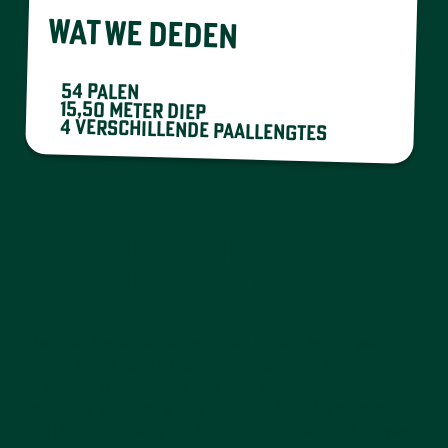
WAT WE DEDEN
54 palen
15,50 meter diep
4 verschillende paallengtes
ZORGVULDIG METEN,
STRAK UITVOEREN
Aan het Regentesseplantsoen in Gouda zijn we
gestart met funderingsherstel voor een trouwe
klant. Op deze locatie brengen we
schroefinjectiepalen aan in meerdere diameters
(ø114/180/300 en ø139,7/220/350), afgestemd op wat