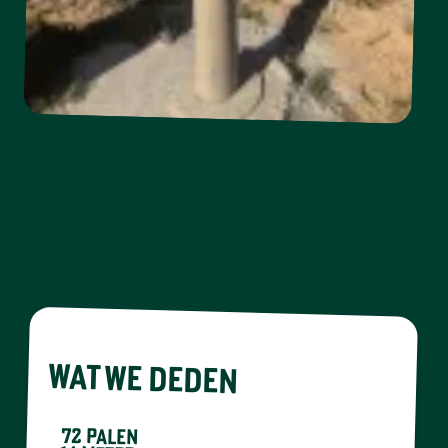
Ook in open ruimtes
werken wij aan een
stevige fundering
WAT WE DEDEN
72 palen