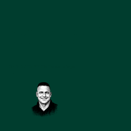
VRAGEN?
BEL OF
APP ELROY
06 15 37 03 81
Offerte aanvragen