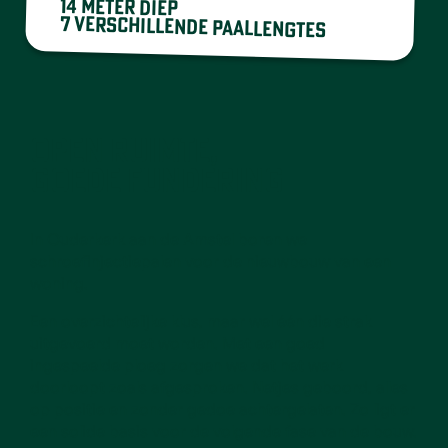
14 meter diep
7 verschillende paallengtes
OPEN RUIMTE,
GOEDE FUNDERING
In Ouderkerk aan de Amstel boren we
schroefinjectiepalen voor de nieuwbouw van een
woning.
Een overzichtelijke klus, maar wel één die strak
uitgevoerd moet worden. Met een goed
ingespeelde ploeg zorgen we dat het werk
doorloopt zoals afgesproken. Netjes geboord, alles
op positie en zonder gedoe achtergelaten. Zo ligt er
een solide basis voor de volgende fase van de bouw.